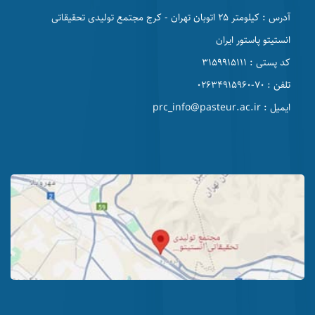
آدرس : کیلومتر 25 اتوبان تهران - کرج مجتمع تولیدی تحقیقاتی
انستیتو پاستور ایران
کد پستی : 3159915111
تلفن : 70-02634915960
ایمیل : prc_info@pasteur.ac.ir