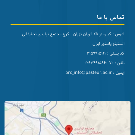
تماس با ما
آدرس : کیلومتر 25 اتوبان تهران - کرج مجتمع تولیدی تحقیقاتی
انستیتو پاستور ایران
کد پستی : 3159915111
تلفن : 70-02634915960
ایمیل : prc_info@pasteur.ac.ir