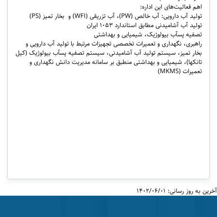
اهم فعالیت
های این اداره:
تولید آب دارویی: آب خالص (
PW
)، آب تزریقی (
WFI
) و بخار تمیز (
PS
)
تولید آب آشامیدنی مطابق استاندارد 1053 ایران
تصفیه پسآب بیولوژیک، شیمیایی و بهداشتی
راهبری، نگهداری و تعمیرات تخصصی تجهیزات مرتبط با تولید آب دارویی و
بخار تمیز، سیستم تولید آب آشامیدنی، سیستم تصفیه پسآب بیولوژیک (کیل
تانک­ها)، شیمیایی و بهداشتی منطبق بر سامانه مدیریت دانش نگهداری و
تعمیرات (
MKMS
)
آخرین به روز رسانی: 1402/06/01