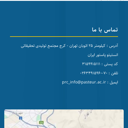
تماس با ما
آدرس : کیلومتر 25 اتوبان تهران - کرج مجتمع تولیدی تحقیقاتی
انستیتو پاستور ایران
کد پستی : 3159915111
تلفن : 70-02634915960
ایمیل : prc_info@pasteur.ac.ir